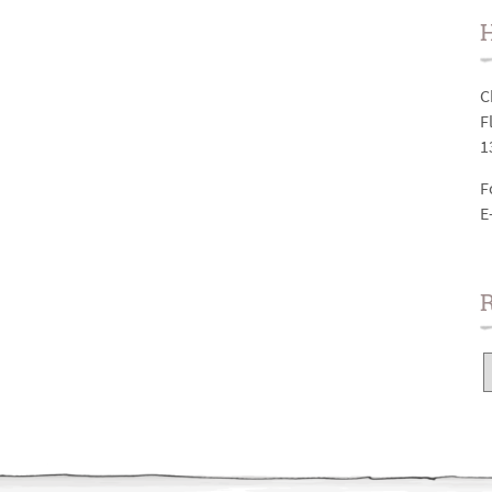
H
C
F
1
F
E