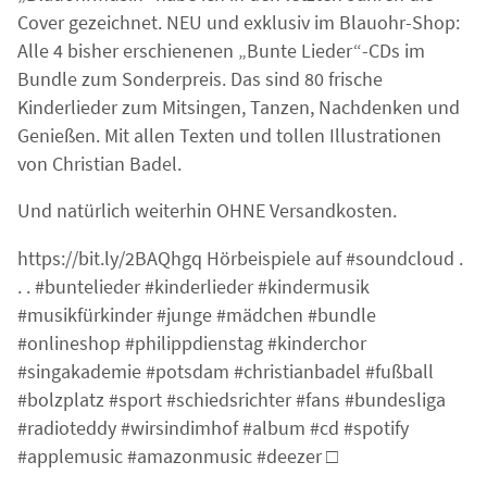
Cover gezeichnet. NEU und exklusiv im Blauohr-Shop:
Alle 4 bisher erschienenen „Bunte Lieder“-CDs im
Bundle zum Sonderpreis. Das sind 80 frische
Kinderlieder zum Mitsingen, Tanzen, Nachdenken und
Genießen. Mit allen Texten und tollen Illustrationen
von Christian Badel.
Und natürlich weiterhin OHNE Versandkosten.
https://bit.ly/2BAQhgq Hörbeispiele auf
#soundcloud
.
. .
#buntelieder
#kinderlieder
#kindermusik
#musikfürkinder
#junge
#mädchen
#bundle
#onlineshop
#philippdienstag
#kinderchor
#singakademie
#potsdam
#christianbadel
#fußball
#bolzplatz
#sport
#schiedsrichter
#fans
#bundesliga
#radioteddy
#wirsindimhof
#album
#cd
#spotify
#applemusic
#amazonmusic
#deezer
□