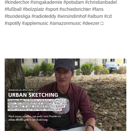
#kinderchor
#singakademie
#potsdam
#christianbadel
#fußball
#bolzplatz
#sport
#schiedsrichter
#fans
#bundesliga
#radioteddy
#wirsindimhof
#album
#cd
#spotify
#applemusic
#amazonmusic
#deezer
□