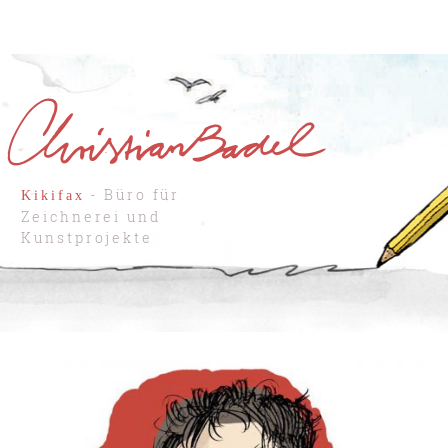
- Büro für
Kikifax
Zeichnerei und
Kunstprojekte