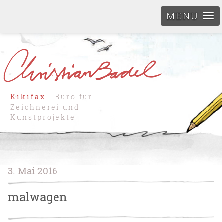
MENU
Kikifax
- Büro für
Zeichnerei und
Kunstprojekte
3. Mai 2016
malwagen