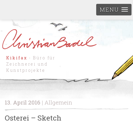
MENU
Kikifax
- Büro für
Zeichnerei und
Kunstprojekte
13. April 2016
| Allgemein
Osterei – Sketch