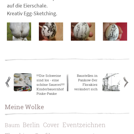
auf die Eierschale.
Kreativ Egg-Sketching.
!!!Die Schweine
Baustellen in
sind los - eine
Pankow-Der
schöne Sauerei!!!!
Florakiez
Kinderbauernhof
verändert sich
Pinke-Panke
Meine Wolke
Berlin
Cover
Eventzeichnen
Baum