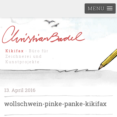
MENU
Kikifax
- Büro für
Zeichnerei und
Kunstprojekte
13. April 2016
wollschwein-pinke-panke-kikifax