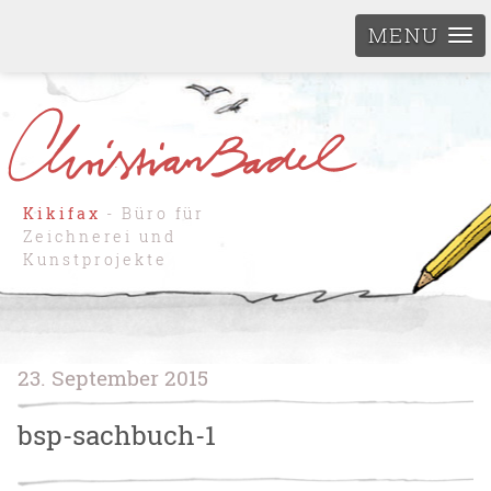
MENU
Kikifax
- Büro für
Zeichnerei und
Kunstprojekte
23. September 2015
bsp-sachbuch-1