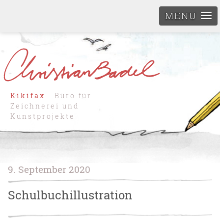
MENU
Kikifax
- Büro für
Zeichnerei und
Kunstprojekte
9. September 2020
Schulbuchillustration