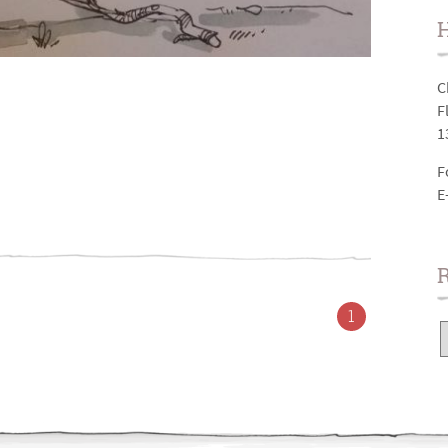
H
C
F
1
F
E
1