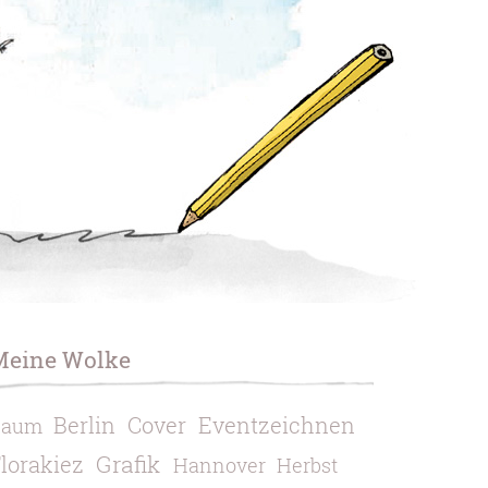
Meine Wolke
Berlin
Cover
Eventzeichnen
Baum
Grafik
lorakiez
Hannover
Herbst