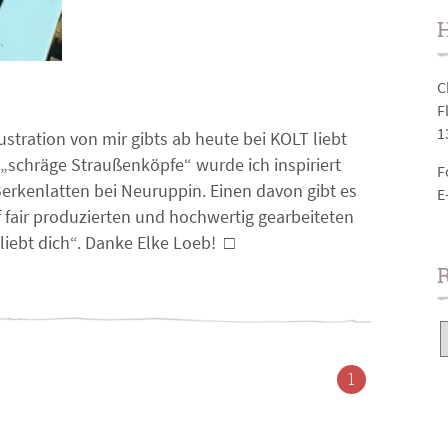
H
C
F
1
ustration von mir gibts ab heute bei KOLT liebt
 „schräge Straußenköpfe“ wurde ich inspiriert
F
erkenlatten bei Neuruppin. Einen davon gibt es
E
uf fair produzierten und hochwertig gearbeiteten
liebt dich“. Danke Elke Loeb!
□
1