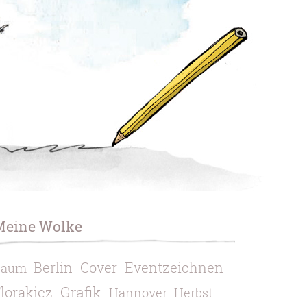
Meine Wolke
Berlin
Cover
Eventzeichnen
Baum
Grafik
lorakiez
Hannover
Herbst