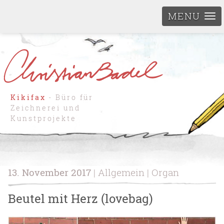
MENU
Kikifax
- Büro für
Zeichnerei und
Kunstprojekte
13. November 2017
| Allgemein | Organ
Beutel mit Herz (lovebag)