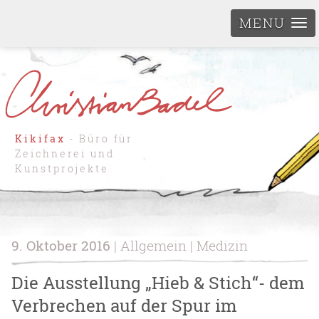
MENU
Kikifax
- Büro für
Zeichnerei und
Kunstprojekte
9. Oktober 2016
| Allgemein | Medizin
Die Ausstellung „Hieb & Stich“- dem
Verbrechen auf der Spur im