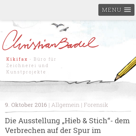
MENU
Kikifax
- Büro für
Zeichnerei und
Kunstprojekte
9. Oktober 2016
| Allgemein | Forensik
Die Ausstellung „Hieb & Stich“- dem
Verbrechen auf der Spur im