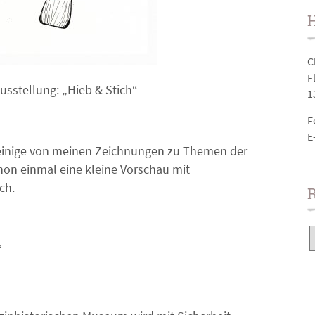
H
C
F
usstellung: „Hieb & Stich“
1
F
E
h einige von meinen Zeichnungen zu Themen der
hon einmal eine kleine Vorschau mit
ch.
“