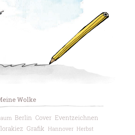
Meine Wolke
Berlin
Cover
Eventzeichnen
Baum
Grafik
lorakiez
Hannover
Herbst