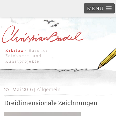
MENU
Kikifax
- Büro für
Zeichnerei und
Kunstprojekte
27. Mai 2016
| Allgemein
Dreidimensionale Zeichnungen