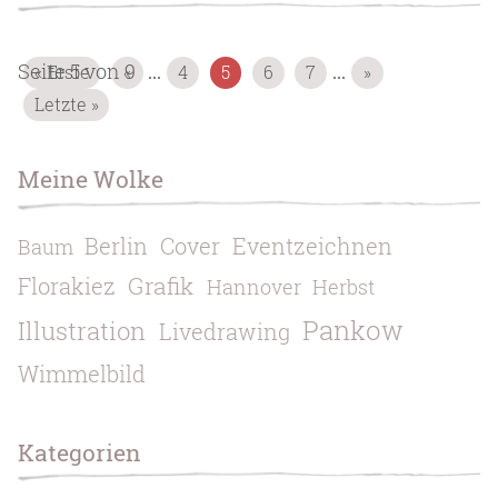
Seite 5 von 9
« Erste
«
4
5
6
7
»
...
...
Letzte »
Meine Wolke
Berlin
Cover
Eventzeichnen
Baum
Grafik
Florakiez
Hannover
Herbst
Pankow
Illustration
Livedrawing
Wimmelbild
Kategorien