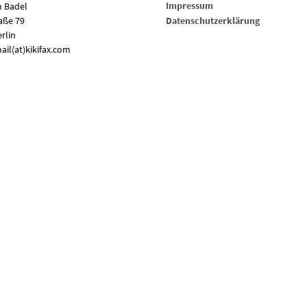
Impressum
n Badel
Datenschutzerklärung
aße 79
rlin
mail(at)kikifax.com